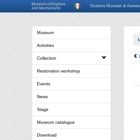
Museum of Engines
Sistema Museale di Ateneo
and Mechanisms
Museum
Activities
L
Collection
Restoration workshop
Events
News
Stage
Museum catalogue
Download