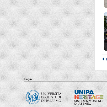
L
Login