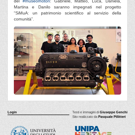
del
#museomotori
: Gabriele, Matteo, Luca, Daniela,
Martina e Danilo saranno impegnati nel progetto
“SiMuA: un patrimonio scientifico al servizio della
comunità”.
Login
Testi e immagini di
Giuseppe Genchi
Sito realizzato da
Pasquale Pillitteri